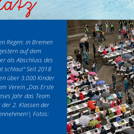
latz
en Regen: in Bremen
 gestern auf dem
er als Abschluss des
t schlau!“ Seit 2018
en über 3.000 Kinder
vom Verein „Das Erste
eses Jahr das Team
r der 2. Klassen der
gennehmen!| Fotos: