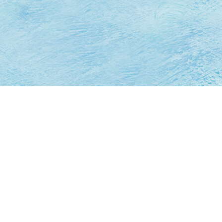
In Hamburg gibt es den Wettkampf
„Rechtes Alsterufer gegen Linkes
Alsterufer“, bei dem jedes Jahr etwa 3000
Schüler gegeneinander antreten. Heuer
sogar vor dem Hamburger Rathaus,
wobei auch der Erste Bürgermeister
Peter